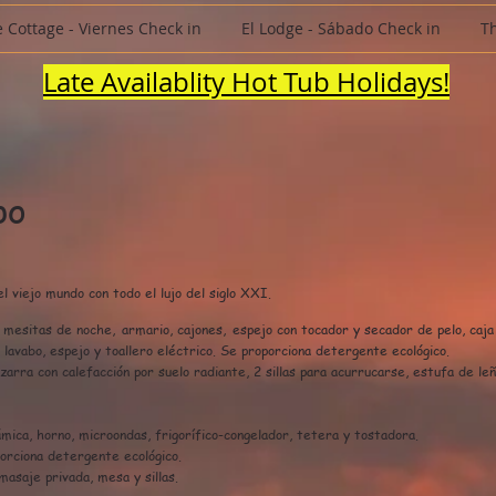
 Cottage - Viernes Check in
El Lodge - Sábado Check in
T
Late Availablity Hot Tub Holidays!
po
 viejo mundo con todo el lujo del siglo XXI.
2 mesitas de noche,
armario, cajones,
espejo con tocador y secador de pelo, caja
 lavabo, espejo y toallero eléctrico. Se proporciona detergente ecológico.
zarra con calefacción por suelo radiante, 2 sillas para acurrucarse, estufa de le
ámica, horno, microondas, frigorífico-congelador, tetera y tostadora.
orciona detergente ecológico.
asaje privada, mesa y sillas.