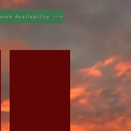
arch Availability
 - Maiden Moor From H
Field House Cottage - Logburner
Log
Burner