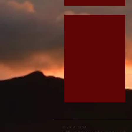
Field House Cottage - 
Cosy
Open
Plan
Living
© 2019 - 2024