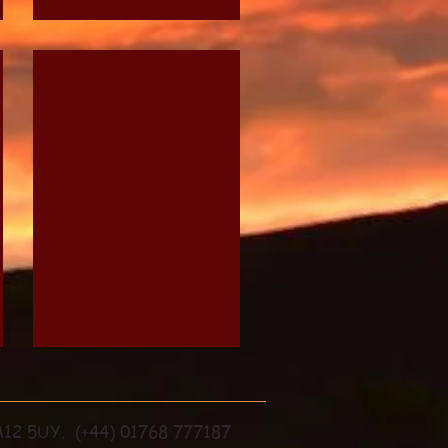
 4 poster
Field House Cottage - Hot Tub Robe
A
Touch
of
Luxury
CA12 5UY. (+44) 01768 777187