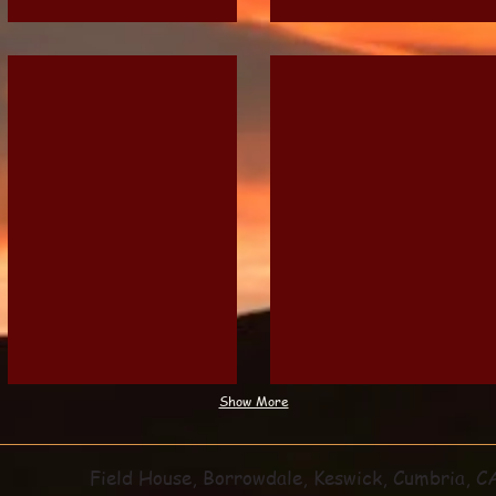
Open plan
Field House Cottage - Kitchen
Field House Cottage -
Self-
A
catering
Romantic
Holiday
Getaway
Cottage
Show More
Field House
, Borrowdale, Keswick, Cumbria, 