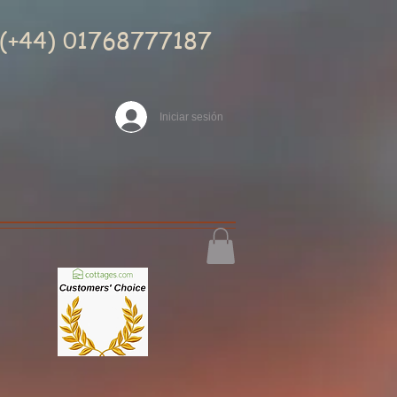
(+44) 01768777187
Iniciar sesión