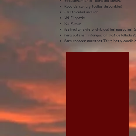
Estacionamiento fuera del camino
Ropa de cama y toallas disponibles
Electricidad incluida
Wi-Fi gratis
No Fumar
¡Estrictamente prohibidas las mascotas! So
Para obtener información más detallada so
Para conocer nuestros Términos y condicio
Field House Cottage Bo
4*
Slate
Cottage