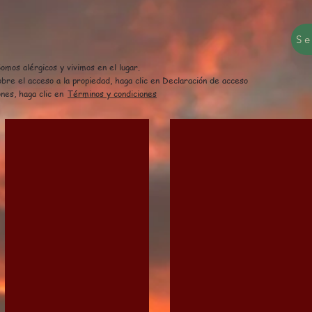
Se
mos alérgicos y vivimos en el lugar.
bre el acceso a la propiedad, haga clic en Declaración de acceso
nes, haga clic en
Términos y condiciones
rrowdale
Field House Cottage - Bedroom
Field House Cottage
4
Maiden
Poster
Moor
Bed
View
from
Hot
Tub