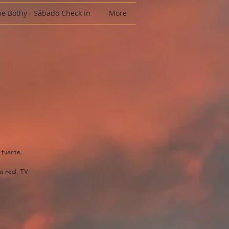
he Bothy - Sábado Check in
More
 fuerte.
ña real, TV